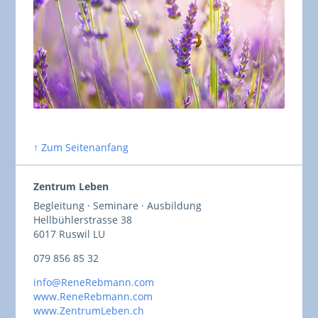
↑ Zum Seitenanfang
Zentrum Leben
Begleitung · Seminare · Ausbildung
Hellbühlerstrasse 38
6017 Ruswil LU
079 856 85 32
info@ReneRebmann.com
www.ReneRebmann.com
www.ZentrumLeben.ch